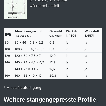
DIN 1025 / EN 10034
wärmebehandelt
Abmessung in mm
Gewicht
Werkstoff
Werkstoff
IPE
h x b x s x t
ca. kg/m
1.4301
1.4571
80
80 x 46 x 3,8 x 5,2
6,2
ja
ja
100
100 x 55 x 5,7 x 5,7
9,0
ja
ja
120
120 x 64 x 7,5 x 7
12,9
ja
ja
140
140 x 73 x 4,7 x 6,9
12,9
ja
ja
140 x 73 x 9 x 7
17,6
ja
ja
160
160 x 82 x 10 x 12
26,3
ja
ja
* = aus Neufertigung
Weitere stangengepresste Profile: