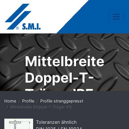
Mittelbreite
Doppel-T-
Träger IPE
Home
Profile
Profile stranggepresst
Mittelbreite Doppel-T-Träger IPE
Toleranzen ähnlich